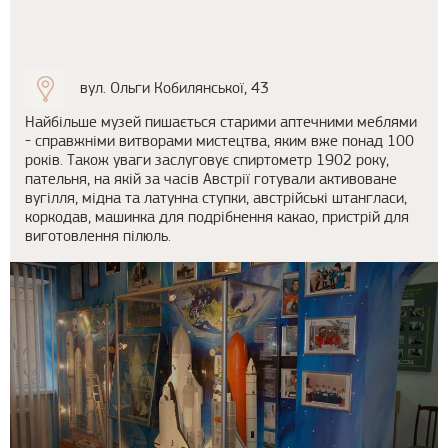
вул. Ольги Кобилянської, 43
Найбільше музей пишається старими аптечними меблями
- справжніми витворами мистецтва, яким вже понад 100
років. Також уваги заслуговує спиртометр 1902 року,
пательня, на якій за часів Австрії готували активоване
вугілля, мідна та латунна ступки, австрійські штангласи,
коркодав, машинка для подрібнення какао, пристрій для
виготовлення пілюль.