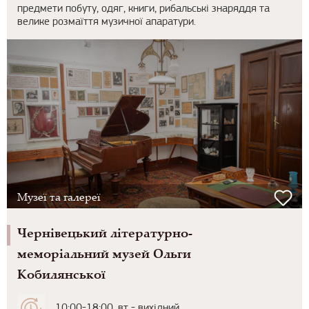
предмети побуту, одяг, книги, рибальські знаряддя та
велике розмаїття музичної апаратури.
Музеї та галереї
Чернівецький літературно-
меморіальний музей Ольги
Кобилянської
10:00-18:00, вт - вихідний,