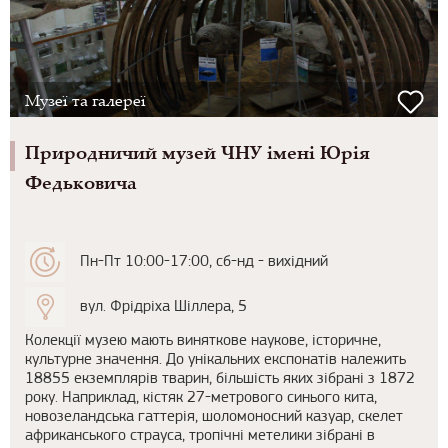
Музеї та галереї
Природничий музей ЧНУ імені Юрія
Федьковича
Пн-Пт 10:00-17:00, сб-нд - вихідний
вул. Фрідріха Шіллера, 5
Колекції музею мають виняткове наукове, історичне,
культурне значення. До унікальних експонатів належить
18855 екземплярів тварин, більшість яких зібрані з 1872
року. Наприклад, кістяк 27-метрового синього кита,
новозеландська гаттерія, шоломоносний казуар, скелет
африканського страуса, тропічні метелики зібрані в