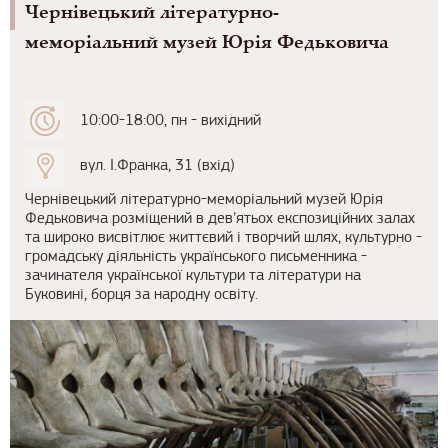
Чернівецький літературно-
меморіальний музей Юрія Федьковича
10:00-18:00, пн - вихідний
вул. І.Франка, 31 (вхід)
Чернівецький літературно-меморіальний музей Юрія
Федьковича розміщений в дев’ятьох експозиційних залах
та широко висвітлює життєвий і творчий шлях, культурно -
громадську діяльність українського письменника -
зачинателя української культури та літератури на
Буковині, борця за народну освіту.