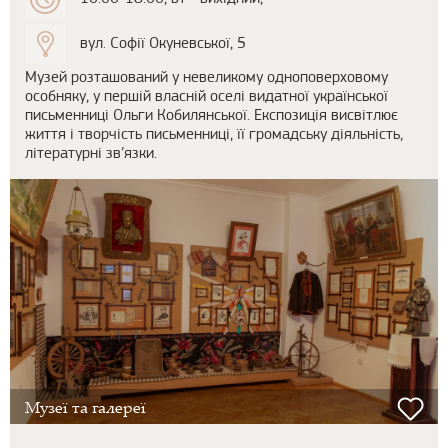
вул. Софії Окуневської, 5
Музей розташований у невеликому одноповерховому
особняку, у першій власній оселі видатної української
письменниці Ольги Кобилянської. Експозиція висвітлює
життя і творчість письменниці, її громадську діяльність,
літературні зв’язки.
Музеї та галереї