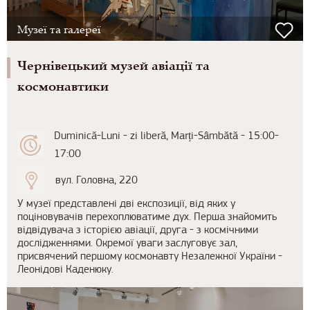
Музеї та галереї
Чернiвецький музей авiацiї та
космонавтики
Duminică-Luni - zi liberă, Marți-Sâmbătă - 15:00-
17:00
вул. Головна, 220
У музеї представлені дві експозиції, від яких у
поціновувачів перехоплюватиме дух. Перша знайомить
відвідувача з історією авіації, друга - з космічними
дослідженнями. Окремої уваги заслуговує зал,
присвячений першому космонавту Незалежної України -
Леонідові Каденюку.