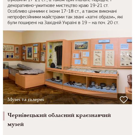
Буковини 17-21 ст., а також оригінальне народне і
декоративно-ужиткове мистецтво краю 19-21 ст.
Особливо цінними є ікони 17-18 ст., а також виконані
непрофесійними майстрами так звані «хатні образи», які
були поширені на Західній Україні в 19 – на поч. 20 ст.
Музеї та галереї
Чернівецький обласний краєзнавчий
музей