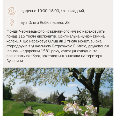
щоденно 10:00-18:00, ср - вихідний,
вул. Ольги Кобилянської, 28
Фонди Чернівецького краєзнавчого музею нараховують
понад 115 тисяч експонатів. Оригінальна нумізматична
колекція, що нараховує більш як 3 тисяч монет, збірка
стародруків з унікальною Острозькою Біблією, друкованою
Іваном Федоровим 1581 року, колекція холодної та
вогнепальної зброї, археологічні знахідки на території
Буковини.