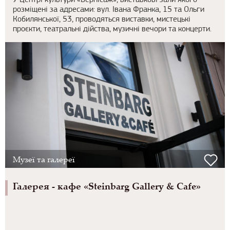
У Центрі культури «Вернісаж», виставкові зали якого
розміщені за адресами: вул. Івана Франка, 15 та Ольги
Кобилянської, 53, проводяться виставки, мистецькі
проєкти, театральні дійства, музичні вечори та концерти.
Музеї та галереї
Галерея - кафе «Steinbarg Gallery & Cafe»