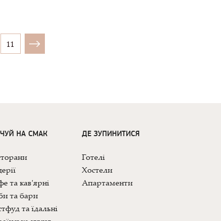
11
ДЧУЙ НА СМАК
ДЕ ЗУПИНИТИСЯ
сторани
Готелі
ерії
Хостели
е та кав'ярні
Апартаменти
би та бари
тфуд та їдальні