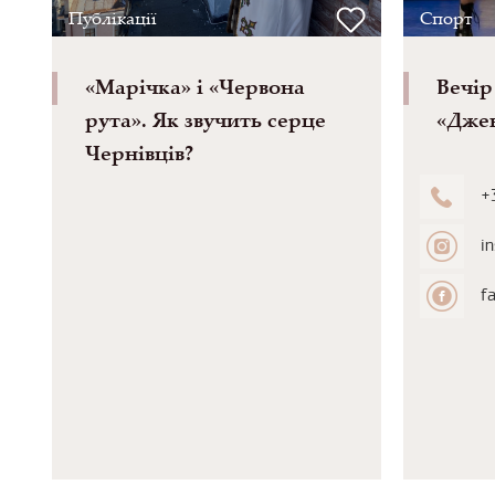
Публікації
Спорт
«Марічка» і «Червона
Вечір
рута». Як звучить серце
«Джен
Чернівців?
+
i
f