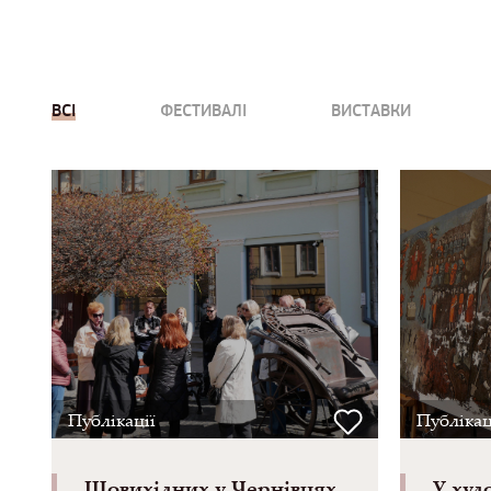
ВСІ
ФЕСТИВАЛІ
ВИСТАВКИ
Публікації
Публікац
Щовихідних у Чернівцях
У худ