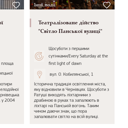
Інші події
ої
Театралізоване дійство
"Світло Панської вулиці"
Щосуботи з першими
сутінками/Every Saturday at the
а площа
first light of dawn
вецької
вул. О. Кобилянської, 1
чотири
Історична традиція освітлення міста,
мелодійної
яку відновили в Чернівцях. Щосуботи з
ернівецька
Ратуші виходять ліхтарники з
а у 2004
драбиною в руках та запалюють в
ліхтарі на Панській вогонь. Таким
чином даючи знак, що пора
запалювати світло на всій вулиці.