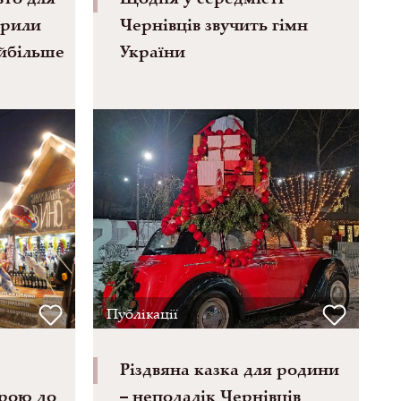
крили
Чернівців звучить гімн
айбільше
України
Публікації
Різдвяна казка для родини
рою до
– неподалік Чернівців