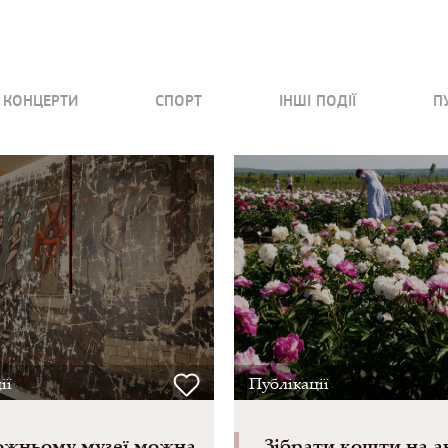
КОНЦЕРТИ
СПОРТ
ІНШІ ПОДІЇ
П
ії
Публікації
ожньому музеї можна
Зібрати кошти на а