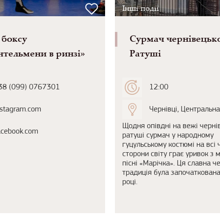
Інші події
 боксу
Сурмач чернівецьк
тельмени в ринзі»
Ратуші
38 (099) 0767301
12:00
nstagram.com
Чернівці, Центральн
Щодня опівдні на вежі черні
acebook.com
ратуші сурмач у народному
гуцульському костюмі на всі 
сторони світу грає уривок з 
пісні «Марічка». Ця славна ч
традиція була започаткован
році.