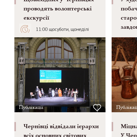
проводять волонтерські
побач
екскурсії
старо
завдо
11:00 щосуботи, щонеділі
Публікації
Публікац
Чернівці відвідали ієрархи
Міцна
всіх основних світових
У Чер