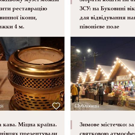
ити реставрацію
ЗСУ: на Буковині ві
винної ікони,
для відвідування н
вжки 4 м.
півонієве поле
ії
Публікації
 кава. Міцна країна.
Зимове містечко: за
нівцях презентували
святковою атмосфе