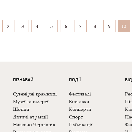
2
3
4
5
6
7
8
9
10
ПІЗНАВАЙ
ПОДІЇ
ВІ
Сувенірні крамниці
Фестивалі
Ре
Музеї та галереї
Виставки
Піц
Шопінг
Концерти
Каф
Дитячі атракції
Спорт
Па
Навколо Чернівців
Публікації
Фас