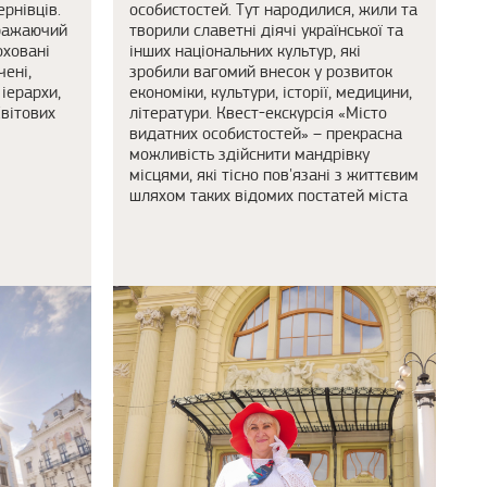
ернівців.
особистостей. Тут народилися, жили та
вражаючий
творили славетні діячі української та
оховані
інших національних культур, які
чені,
зробили вагомий внесок у розвиток
 іерархи,
економіки, культури, історії, медицини,
Світових
літератури. Квест-екскурсія «Місто
видатних особистостей» – прекрасна
можливість здійснити мандрівку
місцями, які тісно пов'язані з життєвим
шляхом таких відомих постатей міста