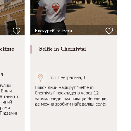
Екскурсії та тури
сійне
Selfie in Chernivtsi
ія
пл. Центральна, 1
вулиці
Пішохідний маршрут “Selfie in
 Вілли
Chernivtsi” прокладено через 12
«Вітання з
наймиловидніших локацій Чернівців,
нічний
де можна зробити найвдаліші селфі.
Храми
 Підземні