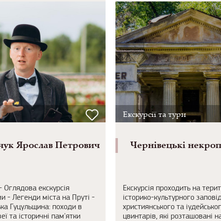
Екскурсії та тури
ук Ярослав Петрович
Чернівецькі некроп
 - Оглядова екскурсія
Екскурсія проходить на терит
и - Легенди міста на Пруті -
історико-культурного запові
ка Гуцульщина: походи в
християнського та іудейсько
еї та історичні пам'ятки
цвинтарів, які розташовані н