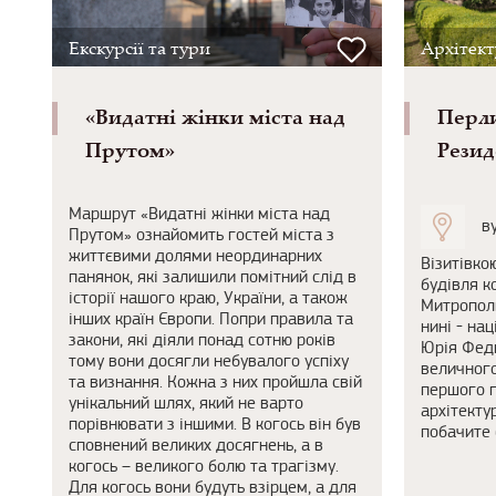
Екскурсії та тури
Архітект
«Видатні жінки міста над
Перли
Прутом»
Резид
Маршрут «Видатні жінки міста над
в
Прутом» ознайомить гостей міста з
життєвими долями неординарних
Візитівко
панянок, які залишили помітний слід в
будівля к
історії нашого краю, України, а також
Митрополи
інших країн Європи. Попри правила та
нині - на
закони, які діяли понад сотню років
Юрія Федь
тому вони досягли небувалого успіху
величного
та визнання. Кожна з них пройшла свій
першого п
унікальний шлях, який не варто
архітекту
порівнювати з іншими. В когось він був
побачите 
сповнений великих досягнень, а в
когось – великого болю та трагізму.
Для когось вони будуть взірцем, а для