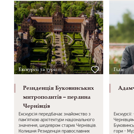
Екскурсії та тури
Гіди
Резиденція Буковинських
Адамч
митрополитів – перлина
Чернівців
Екскурсія передбачає знайомство з
Екскурсії:
пам’яткою архітектури національного
Чернівцям
значення, шедевром старих Чернівців.
Буковинсь
Колишня Резиденція православних
гори - Муз