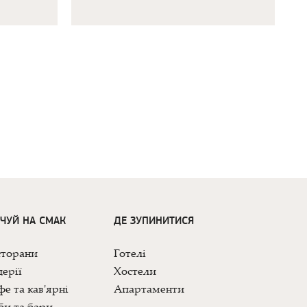
ДЧУЙ НА СМАК
ДЕ ЗУПИНИТИСЯ
сторани
Готелі
ерії
Хостели
е та кав'ярні
Апартаменти
би та бари