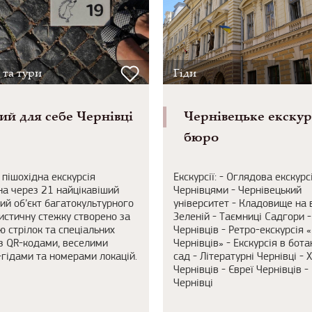
 та тури
Гіди
ий для себе Чернівці
Чернівецьке екскур
бюро
 пішохідна екскурсія
Екскурсії: - Оглядова екскурс
а через 21 найцікавіший
Чернівцями - Чернівецький
ий об’єкт багатокультурного
університет - Кладовище на 
ристичну стежку створено за
Зеленій - Таємниці Садгори -
 стрілок та спеціальних
Чернівців - Ретро-екскурсія 
з QR-кодами, веселими
Чернівців» - Екскурсія в бота
гідами та номерами локацій.
сад - Літературні Чернівці - 
Чернівців - Євреї Чернівців -
Чернівці