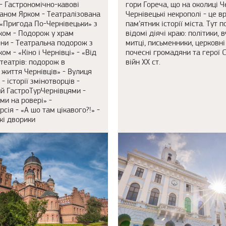
- Гастрономічно-кавові
гори Гореча, що на околиці Ч
 Паном Ярком - Театралізована
Чернівецькі некрополі - це 
 «Пригода По-Чернівецьки» з
пам’ятник історії міста. Тут п
ком - Подорож у храм
відомі діячі краю: політики, в
ни - Театральна подорож з
митці, письменники, церковні
м - «Кіно і Чернівці» - «Від
почесні громадяни та герої 
 театрів: подорож в
війн ХХ ст.
 життя Чернівців» - Вулиця
 історії змінотворців -
й ГастроТурЧернівцями -
ми на ровері» -
сія - «А шо там цікавого?!» -
кі дворики