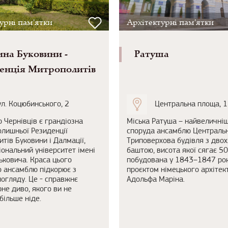
урні пам'ятки
Архітектурні пам'ятки
на Буковини -
Ратуша
енція Митрополитів
ул. Коцюбинського, 2
Центральна площа, 1
ю Чернівців є грандіозна
Міська Ратуша – найвеличні
олишньої Резиденції
споруда ансамблю Центральн
тів Буковини і Далмації,
Триповерхова будівля з дво
ціональний університет імені
баштою, висота якої сягає 50
ковича. Краса цього
побудована у 1843–1847 рок
 ансамблю підкорює з
проєктом німецького архітек
огляду. Це - справжнє
Адольфа Маріна.
рне диво, якого ви не
більше ніде.