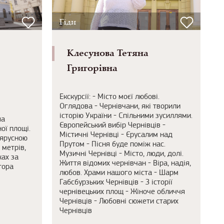
Гіди
Клесунова Тетяна
Григорівна
Екскурсії: - Місто моєї любові.
Оглядова - Чернівчани, які творили
історію України - Спільними зусиллями.
ша
Європейський вибір Чернівців -
ої площі.
Містичні Чернівці - Єрусалим над
хярусною
Прутом - Пісня буде поміж нас.
 метрів,
Музичні Чернівці - Місто, люди, долі.
ах за
Життя відомих чернівчан - Віра, надія,
тора
любов. Храми нашого міста - Шарм
Габсбурзьких Чернівців - З історії
чернівецьких площ - Жіноче обличчя
Чернівців - Любовні сюжети старих
Чернівців