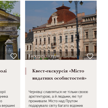
Екскурсії та тури
олі
Квест-екскурсія «Місто
видатних особистостей»
орії
Чернівці славляться не тільки своєю
дника
архітектурою, а й людьми, які тут
го
проживали. Місто над Прутом
а вершині
подарувало світу багато відомих