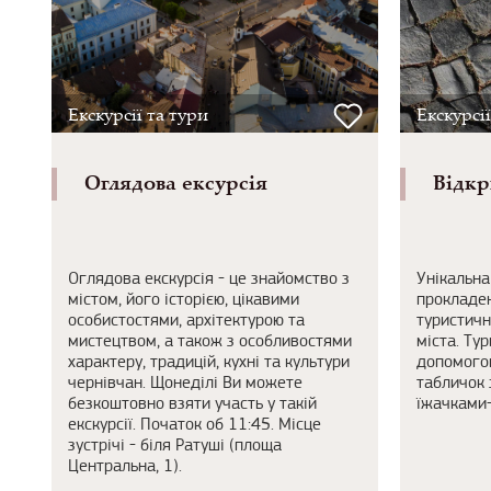
Екскурсії та тури
Екскурсії
Оглядова ексурсія
Відкр
Оглядова екскурсія - це знайомство з
Унікальна
містом, його історією, цікавими
прокладен
особистостями, архітектурою та
туристичн
мистецтвом, а також з особливостями
міста. Ту
характеру, традицій, кухні та культури
допомогою
чернівчан. Щонеділі Ви можете
табличок 
безкоштовно взяти участь у такій
їжачками-
екскурсії. Початок об 11:45. Місце
зустрічі - біля Ратуші (площа
Центральна, 1).