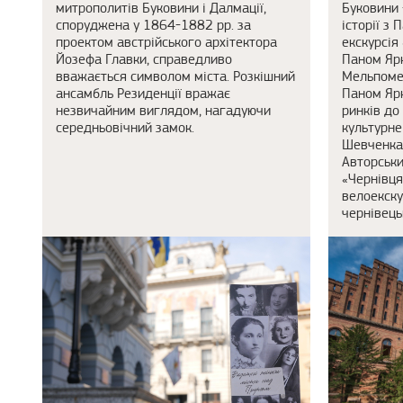
митрополитів Буковини і Далмації,
Буковини 
споруджена у 1864-1882 рр. за
історії з
проектом австрійського архітектора
екскурсія
Йозефа Главки, справедливо
Паном Яр
вважається символом міста. Розкішний
Мельпоме
ансамбль Резиденції вражає
Паном Ярко
незвичайним виглядом, нагадуючи
ринків до
середньовічний замок.
культурне
Шевченка -
Авторськи
«Чернівця
велоекскур
чернівець