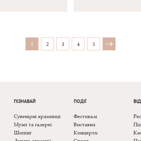
1
2
3
4
5
ПІЗНАВАЙ
ПОДІЇ
ВІ
Сувенірні крамниці
Фестивалі
Ре
Музеї та галереї
Виставки
Піц
Шопінг
Концерти
Каф
Дитячі атракції
Спорт
Па