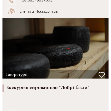
+38(095) 8617601
chernivtsi-tours.com.ua
Гастротури
Екскурсія сироварнею "Добрі Ґазди"