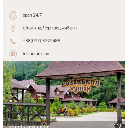
open 24/7
с.Кам'яна, Чернівецький р-н
+38(067) 3722485
instagram.com
În jurul Cernăuțiului