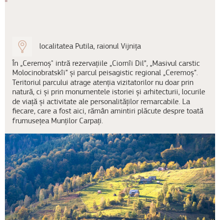
localitatea Putila, raionul Vijnița
În „Ceremoș" intră rezervațiile „Ciornîi Dil”, „Masivul carstic
Molocinobratskîi” și parcul peisagistic regional „Ceremoș”.
Teritoriul parcului atrage atenția vizitatorilor nu doar prin
natură, ci și prin monumentele istoriei și arhitecturii, locurile
de viață și activitate ale personalităților remarcabile. La
fiecare, care a fost aici, rămân amintiri plăcute despre toată
frumusețea Munților Carpați.