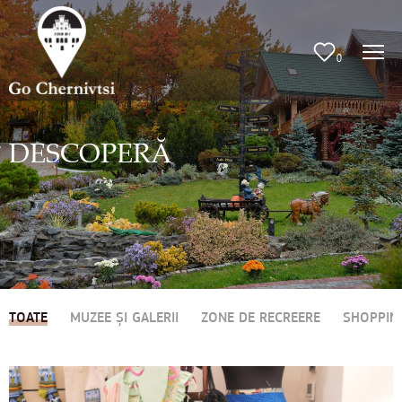
0
DESCOPERĂ
TOATE
MUZEE ȘI GALERII
ZONE DE RECREERE
SHOPPIN