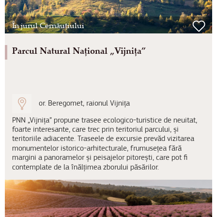
În jurul Cernăuțiului
Parcul Natural Național „Vijnița”
or. Beregomet, raionul Vijnița
PNN „Vijnița” propune trasee ecologico-turistice de neuitat,
foarte interesante, care trec prin teritoriul parcului, și
teritoriile adiacente. Traseele de excursie prevăd vizitarea
monumentelor istorico-arhitecturale, frumusețea fără
margini a panoramelor și peisajelor pitorești, care pot fi
contemplate de la înălțimea zborului păsărilor.