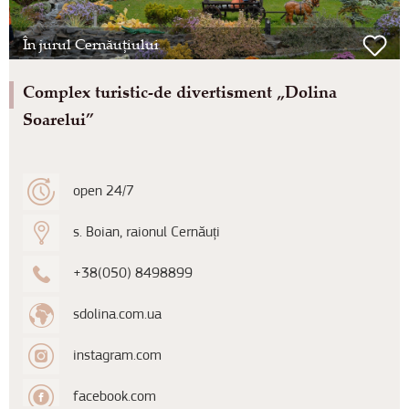
În jurul Cernăuțiului
Complex turistic-de divertisment „Dolina
Soarelui”
open 24/7
s. Boian, raionul Cernăuți
+38(050) 8498899
sdolina.com.ua
instagram.com
facebook.com