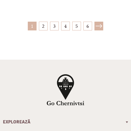
1
2
3
4
5
6
EXPLOREAZĂ