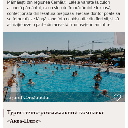
Mămăești din regiunea Cernăuți. Lalele variate la culori
acoperă pământul, ca un șlep de îmbrăcăminte luxoasă,
confecționată din țesătură prețioasă. Fiecare doritor poate să
se fotografieze lângă zone foto neobișnuite din flori vii, și să
achiziționeze o parte din această frumusețe în amintire.
În jurul Cernăuțiului
Туристично-розважальний комплекс
«Аква-Плюс»