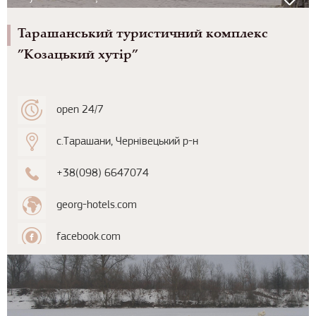
Тарашанський туристичний комплекс
”Козацький хутір”
open 24/7
с.Тарашани, Чернівецький р-н
+38(098) 6647074
georg-hotels.com
facebook.com