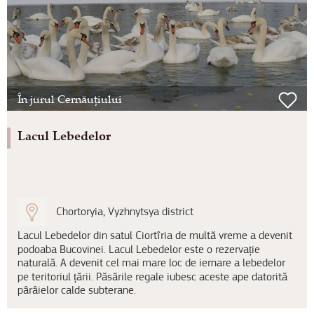
În jurul Cernăuțiului
Lacul Lebedelor
Chortoryia, Vyzhnytsya district
Lacul Lebedelor din satul Ciortîria de multă vreme a devenit
podoaba Bucovinei. Lacul Lebedelor este o rezervație
naturală. A devenit cel mai mare loc de iernare a lebedelor
pe teritoriul țării. Păsările regale iubesc aceste ape datorită
pârâielor calde subterane.