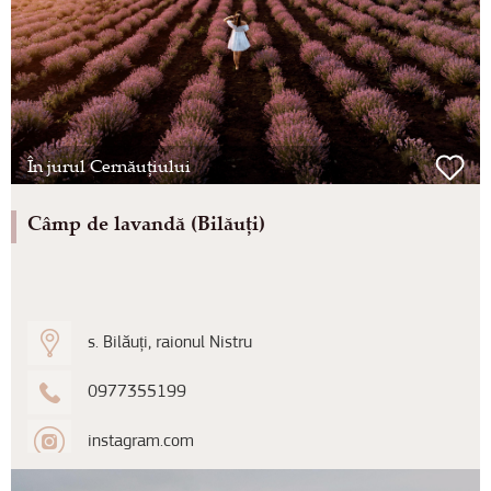
În jurul Cernăuțiului
Câmp de lavandă (Bilăuți)
s. Bilăuți, raionul Nistru
0977355199
instagram.com