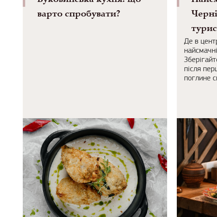
варто спробувати?
Черні
турис
Де в цент
найсмачні
Зберігайт
після пер
поглине с