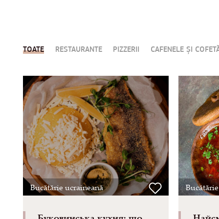
TOATE
RESTAURANTE
PIZZERII
CAFENELE ȘI COFETĂ
Bucătărie ucraineană
Bucătărie
Буковинська кухня: що
Найс