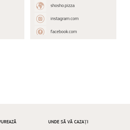
shosho.pizza
instagram.com
facebook.com
VUREAZĂ
UNDE SĂ VĂ CAZAȚI