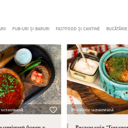
RII
PUB-URI ȘI BARURI
FASTFOOD ȘI CANTINE
BUCĂTĂRIE
 ucraineană
Bucătărie ucraineană
мачніший борщ у
Ресторація “Гопачо