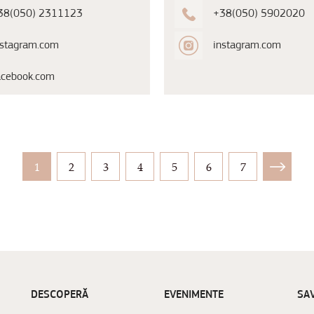
38(050) 2311123
+38(050) 5902020
nstagram.com
instagram.com
acebook.com
1
2
3
4
5
6
7
DESCOPERĂ
EVENIMENTE
SA