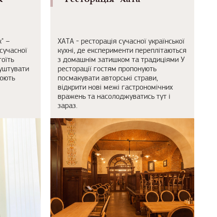
" –
ХАТА - ресторація сучасної української
сучасної
кухні, де експерименти переплітаються
тоїть
з домашнім затишком та традиціями У
куштувати
ресторації гостям пропонують
рюють
посмакувати авторські страви,
відкрити нові межі гастрономічних
вражень та насолоджуватись тут і
зараз.