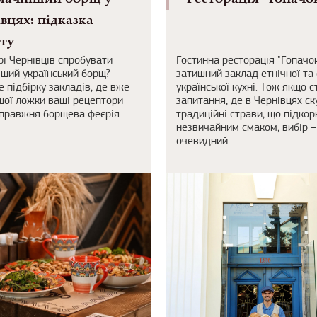
вцях: підказка
ту
рі Чернівців спробувати
Гостинна ресторація "Гопачок
ший український борщ?
затишний заклад етнічної та 
е підбірку закладів, де вже
української кухні. Тож якщо с
шої ложки ваші рецептори
запитання, де в Чернівцях с
правжня борщева феєрія.
традиційні страви, що підко
незвичайним смаком, вибір –
очевидний.