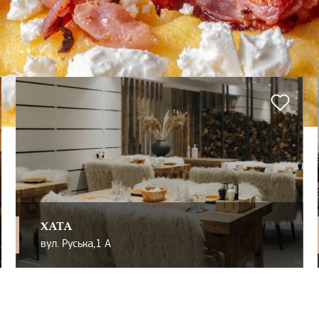
ХАТА
вул. Руська,1 А