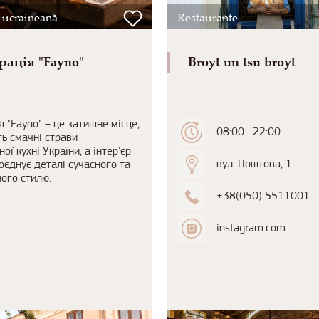
 ucraineană
Restaurante
рація "Fayno"
Broyt un tsu broyt
я "Fayno" – це затишне місце,
08:00 –22:00
ь смачні страви
ої кухні України, а інтер'єр
вул. Поштова, 1
оєднує деталі сучасного та
ого стилю.
+38(050) 5511001
instagram.com