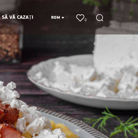
 SĂ VĂ CAZAȚI
ROM
0