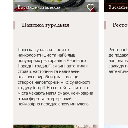
Bucătărie ucraineană
Bucătărie
Панська гуральня
Ресто
Панська Гуральня – один з
Рестораці
найколоритніших та найбільш
де подают
популярних ресторанів в Чернівцях.
національн
Народні традиції, смачні автентичні
закладу п
страви, настоянки та наливанки
автентичн
власного виробництва – все це
створює неповторний мікс сучасності
та духу історії. На гостей та жителів
міста чекають магія смаку, неймовірна
атмосфера та інтер’єр, який
неймовірно передає епоху минулого.