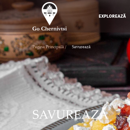
EXPLOREAZĂ
Pagina Principală /
Savurează
SAVUREAZĂ