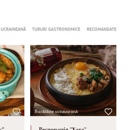
 UCRAINEANĂ
TURURI GASTRONOMICE
RECOMANDATE
Bucătărie ucraineană
к”
Ресторація "Хата"