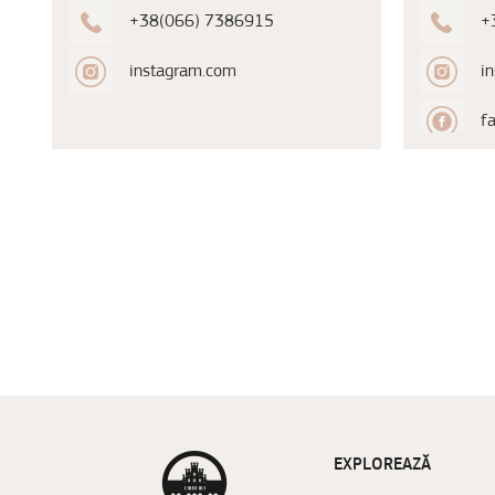
+38(066) 7386915
+
instagram.com
i
f
EXPLOREAZĂ