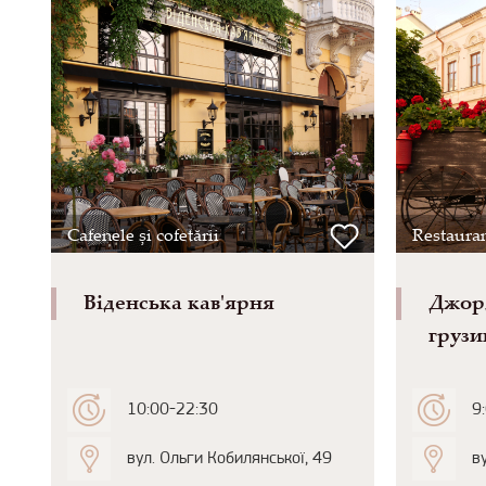
Cafenele și cofetării
Restaura
Віденська кав'ярня
Джор
грузи
10:00-22:30
9
вул. Ольги Кобилянської, 49
в