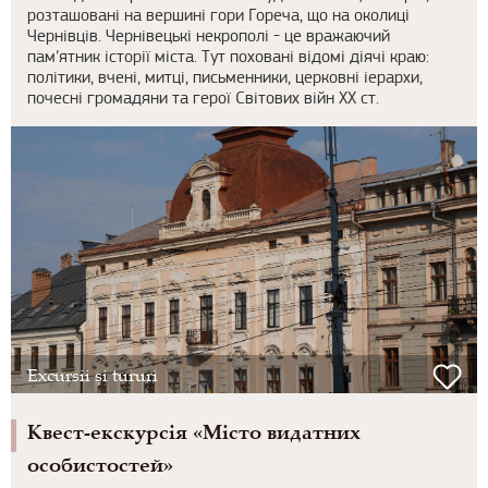
розташовані на вершині гори Гореча, що на околиці
Чернівців. Чернівецькі некрополі - це вражаючий
пам’ятник історії міста. Тут поховані відомі діячі краю:
політики, вчені, митці, письменники, церковні іерархи,
почесні громадяни та герої Світових війн ХХ ст.
Excursii și tururi
Квест-екскурсія «Місто видатних
особистостей»