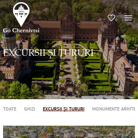
0
EXCURSII ȘI TURURI
TOATE
GHIZI
EXCURSII ȘI TURURI
MONUMENTE ARHITE