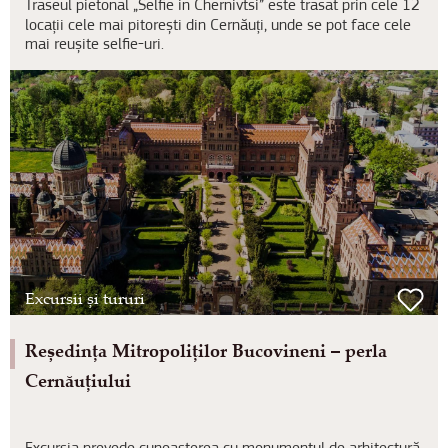
Traseul pietonal „Selfie in Chernivtsi” este trasat prin cele 12
locații cele mai pitorești din Cernăuți, unde se pot face cele
mai reușite selfie-uri.
Excursii și tururi
Reședința Mitropoliților Bucovineni – perla
Cernăuțiului