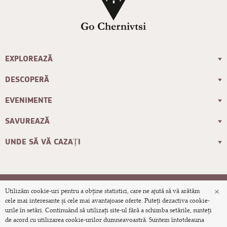
EXPLOREAZĂ
DESCOPERĂ
EVENIMENTE
SAVUREAZĂ
UNDE SĂ VĂ CAZAȚI
×
Utilizăm cookie-uri pentru a obține statistici, care ne ajută să vă arătăm
© 2026 Site-ul turistic oficial al orașului
cele mai interesante și cele mai avantajoase oferte. Puteți dezactiva cookie-
urile în setări. Continuând să utilizați site-ul fără a schimba setările, sunteți
Cernăuți
de acord cu utilizarea cookie-urilor dumneavoastră. Suntem întotdeauna