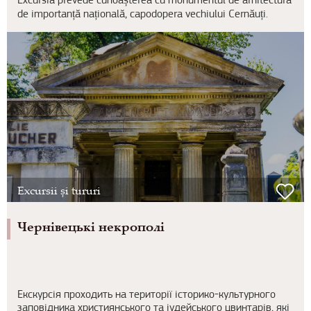
Excursia prevede cunoașterea cu monumentul de arhitectură
de importanță națională, capodopera vechiului Cernăuți.
Excursii și tururi
Чернівецькі некрополі
Екскурсія проходить на території історико-культурного
заповідника християнського та іудейського цвинтарів, які