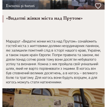
Excursii și tururi
«Видатні жінки міста над Прутом»
Маршрут «Видатні жінки міста над Прутом» ознайомить
гостей міста з життєвими долями неординарних панянок,
які залишили помітний слід в історії нашого краю, України,
а також інших країн Європи. Попри правила та закони, які
діяли понад сотню років тому вони досягли небувалого
успіху та визнання. Кожна з них пройшла свій унікальний
шлях, який не варто порівнювати з іншими. В когось він
був сповнений великих досягнень, а в когось – великого
болю та трагізму. Для когось вони будуть взірцем, а для
когось можуть стати натхненними.