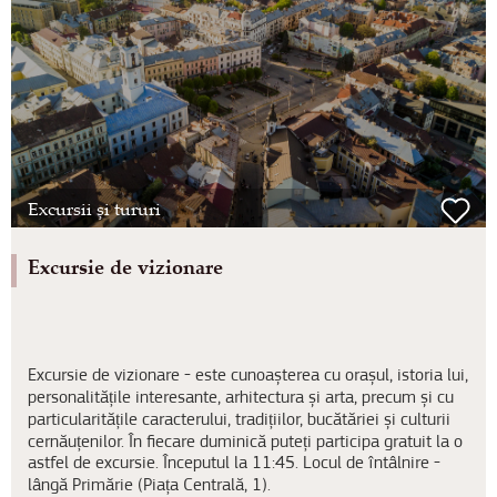
Excursii și tururi
Excursie de vizionare
Excursie de vizionare - este cunoașterea cu orașul, istoria lui,
personalitățile interesante, arhitectura și arta, precum și cu
particularitățile caracterului, tradițiilor, bucătăriei și culturii
cernăuțenilor. În fiecare duminică puteți participa gratuit la o
astfel de excursie. Începutul la 11:45. Locul de întâlnire -
lângă Primărie (Piața Centrală, 1).