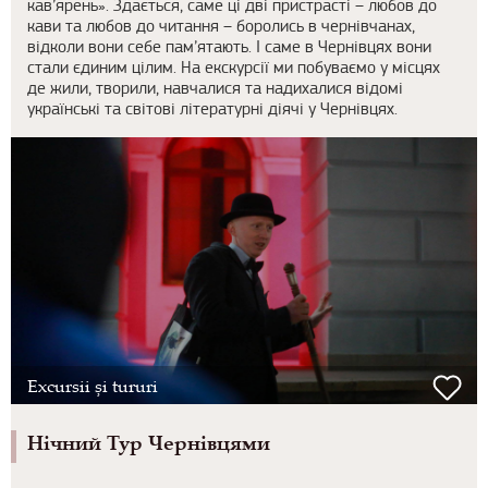
кав’ярень». Здається, саме ці дві пристрасті – любов до
кави та любов до читання – боролись в чернівчанах,
відколи вони себе пам’ятають. І саме в Чернівцях вони
стали єдиним цілим. На екскурсії ми побуваємо у місцях
де жили, творили, навчалися та надихалися відомі
українські та світові літературні діячі у Чернівцях.
Excursii și tururi
Нічний Тур Чернівцями