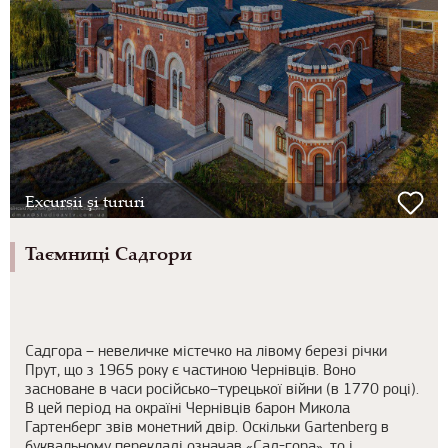
Excursii și tururi
Таємниці Садгори
Садгора – невеличке містечко на лівому березі річки
Прут, що з 1965 року є частиною Чернівців. Воно
засноване в часи російсько–турецької війни (в 1770 році).
В цей період на окраїні Чернівців барон Микола
Гартенберг звів монетний двір. Оскільки Gartenberg в
буквальному перекладі означав «Сад-гора», то і