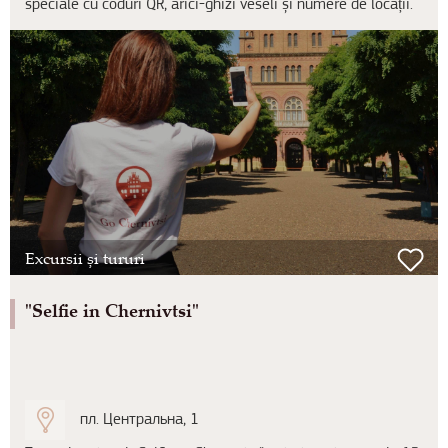
speciale cu coduri QR, arici-ghizi veseli și numere de locații.
Excursii și tururi
"Selfie in Chernivtsi"
пл. Центральна, 1