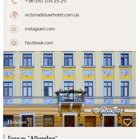
+38 050 109 29 29
victoriadeluxehotel.com.ua
instagram.com
facebook.com
Hoteluri
Готель "AllureInn"