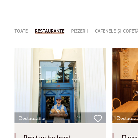
TOATE
RESTAURANTE
PIZZERII
CAFENELE ȘI COFETĂ
Restaurante
Restaura
Broyt un tsu broyt
Пансь