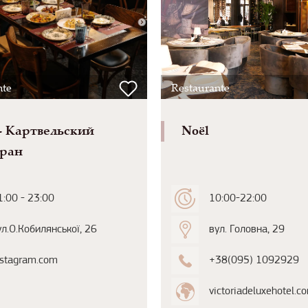
nte
Restaurante
- Картвельский
Noël
оран
1:00 - 23:00
10:00-22:00
ул.О.Кобилянської, 26
вул. Головна, 29
nstagram.com
+38(095) 1092929
victoriadeluxehotel.c