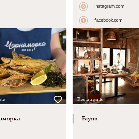
instagram.com
facebook.com
nte
Restaurante
оморка
Fayno