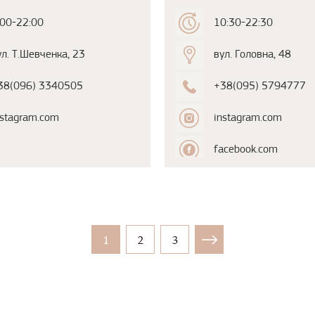
:00-22:00
10:30-22:30
ул. Т.Шевченка, 23
вул. Головна, 48
38(096) 3340505
+38(095) 5794777
nstagram.com
instagram.com
facebook.com
1
2
3