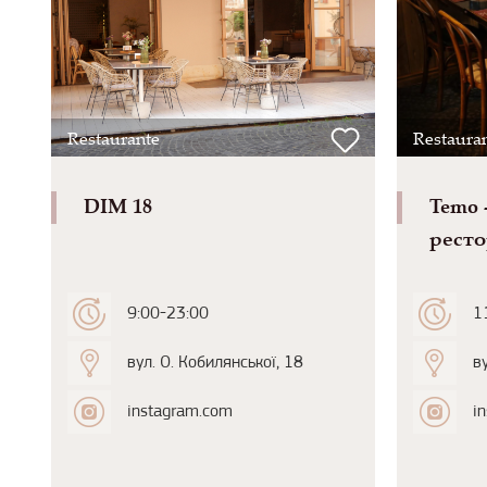
Restaurante
Restaura
DIM 18
Temo 
рест
9:00-23:00
1
вул. О. Кобилянської, 18
в
instagram.com
i