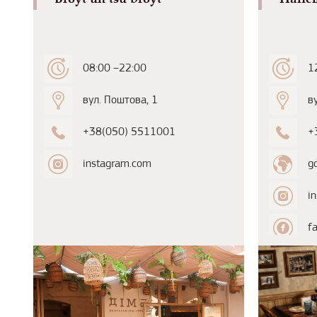
08:00 –22:00
1
вул. Поштова, 1
в
+38(050) 5511001
+
instagram.com
g
i
f