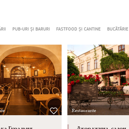
RII
PUB-URI ȘI BARURI
FASTFOOD ȘI CANTINE
BUCĂTĂRIE
nte
Restaurante
ка Гуральня
Джорджина, салон