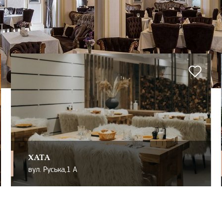
ХАТА
вул. Руська,1 А