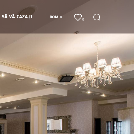
 SĂ VĂ CAZAȚI
ROM
0