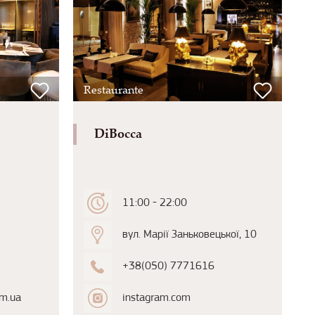
Restaurante
DiBocca
11:00 - 22:00
вул. Марії Заньковецької, 10
+38(050) 7771616
om.ua
instagram.com