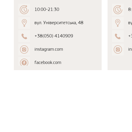
10:00-21:30
8
вул. Університетська, 48
в
+38(050) 4140909
+
instagram.com
i
facebook.com