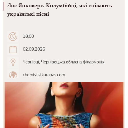
Лос Янковерс. Колумбійці, які співають
українські пісні
18:00
02.09.2026
Чернівці, Чернівецька обласна філармонія
chernivtsi.karabas.com