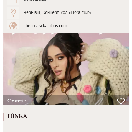
Чернівці, Концерт-хол «Flora club»
chernivtsi.karabas.com
Concerte
FIЇNKA