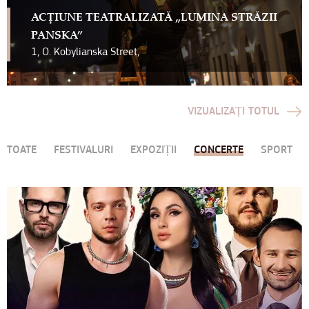
ACȚIUNE TEATRALIZATĂ „LUMINA STRĂZII
PANSKA”
1, O. Kobylianska Street,
VIZUALIZAȚI TOTUL
TOATE
FESTIVALURI
EXPOZIȚII
CONCERTE
SPORT