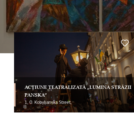
ACȚIUNE TEATRALIZATĂ „LUMINA STRĂZII
PANSKA”
1, O. Kobylianska Street,