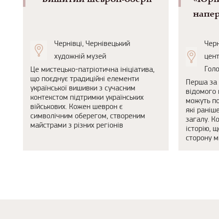
напер
Чернівці, Чернівецький
Черн
художній музей
цент
Гол
Це мистецько-патріотична ініціатива,
що поєднує традиційні елементи
Перша за 
української вишивки з сучасним
відомого 
контекстом підтримки українських
можуть по
військових. Кожен шеврон є
які раніш
символічним оберегом, створеним
загалу. К
майстрами з різних регіонів
історію, 
сторону м