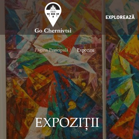
EXPLOREAZĂ
Pagina Principală /
Expoziții
EXPOZIȚII