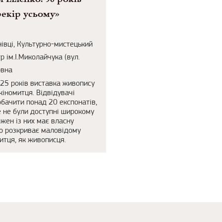
екір усьому»
івці, Культурно-мистецький
р ім.І.Миколайчука (вул.
овна
25 років виставка живопису
кіномитця. Відвідувачі
бачити понад 20 експонатів,
е не були доступні широкому
ожен із них має власну
що розкриває маловідому
итця, як живописця.