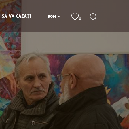
 SĂ VĂ CAZAȚI
ROM
0