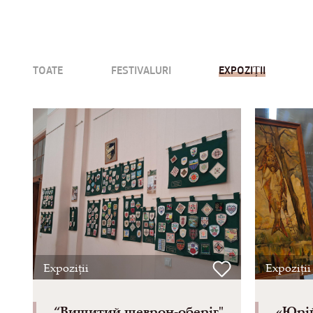
TOATE
FESTIVALURI
EXPOZIȚII
Expoziții
Expoziții
“Вишитий шеврон-оберіг"
«Юрій