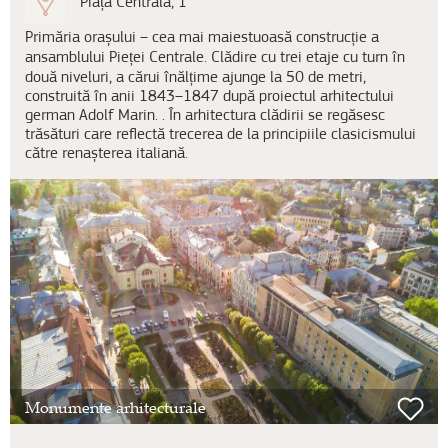
Piața Centrală, 1
Primăria orașului – cea mai maiestuoasă construcție a
ansamblului Pieței Centrale. Clădire cu trei etaje cu turn în
două niveluri, a cărui înălțime ajunge la 50 de metri,
construită în anii 1843–1847 după proiectul arhitectului
german Adolf Marin. . În arhitectura clădirii se regăsesc
trăsături care reflectă trecerea de la principiile clasicismului
către renașterea italiană.
Monumente arhitecturale