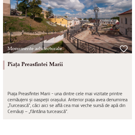
Monumente arhitecturale
Piața Preasfintei Marii
Piața Preasfintei Marii - una dintre cele mai vizitate printre
cernăuțeni și oaspeții orașului. Anterior piața avea denumirea
„Turcească”, căci aici se află cea mai veche sursă de apă din
Cernăuți – „fântâna turcească”.