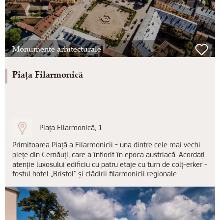
Monumente arhitecturale
Piața Filarmonică
Piața Filarmonică, 1
Primitoarea Piață a Filarmonicii - una dintre cele mai vechi
piețe din Cernăuți, care a înflorit în epoca austriacă. Acordați
atenție luxosului edificiu cu patru etaje cu turn de colț-erker -
fostul hotel „Bristol" și clădirii filarmonicii regionale.