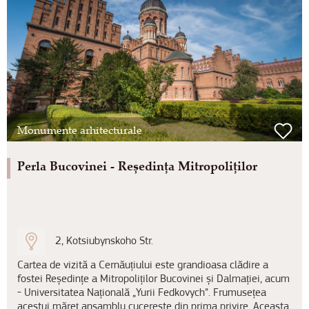
Monumente arhitecturale
Perla Bucovinei - Reședința Mitropoliților
2, Kotsiubynskoho Str.
Cartea de vizită a Cernăuțiului este grandioasa clădire a
fostei Reședințe a Mitropoliților Bucovinei și Dalmației, acum
- Universitatea Națională „Yurii Fedkovych”. Frumusețea
acestui măreț ansamblu cucerește din prima privire. Aceasta