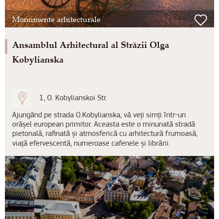
Monumente arhitecturale
Ansamblul Arhitectural al Străzii Olga
Kobylianska
1, O. Kobylianskoi Str.
Ajungând pe strada O.Kobylianska, vă veți simți într-un
orășel european primitor. Aceasta este o minunată stradă
pietonală, rafinată și atmosferică cu arhitectură frumoasă,
viață efervescentă, numeroase cafenele și librării.