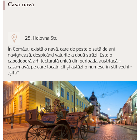
Casa-navă
25, Holovna Str.
În Cernăuți există o navă, care de peste o sută de ani
navighează, despicând valurile a două străzi. Este o
capodoperă arhitecturală unică din perioada austriacă –
casa-navă, pe care localnicii și astăzi o numesc în stil vechi -
„șifa”.