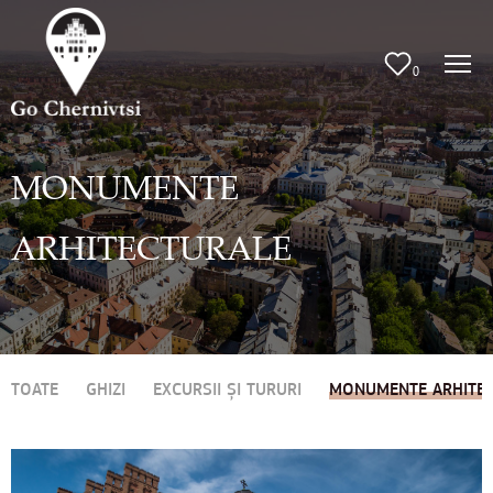
0
MONUMENTE
ARHITECTURALE
TOATE
GHIZI
EXCURSII ȘI TURURI
MONUMENTE ARHITE