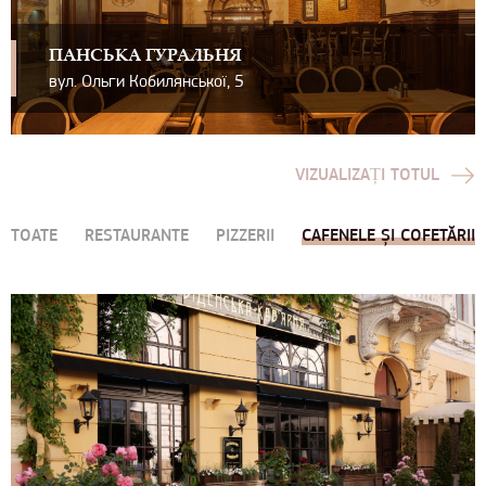
ПАНСЬКА ГУРАЛЬНЯ
вул. Ольги Кобилянської, 5
VIZUALIZAȚI TOTUL
TOATE
RESTAURANTE
PIZZERII
CAFENELE ȘI COFETĂRII