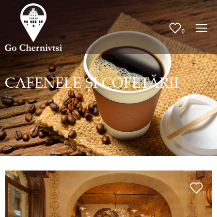
0
CAFENELE ȘI COFETĂRII