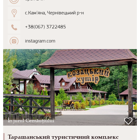
с.Кам'яна, Чернівецький р-н
+38(067) 3722485
instagram.com
În jurul Cernăuțiului
Тарашанський туристичний комплекс