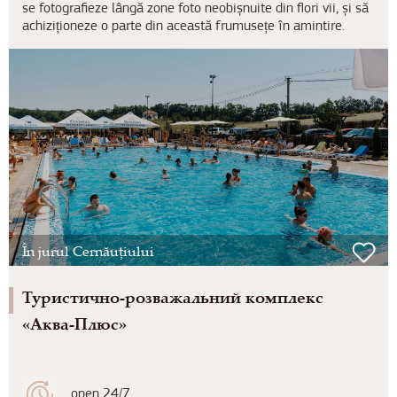
se fotografieze lângă zone foto neobișnuite din flori vii, și să
achiziționeze o parte din această frumusețe în amintire.
În jurul Cernăuțiului
Туристично-розважальний комплекс
«Аква-Плюс»
open 24/7