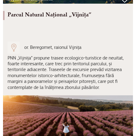
Parcul Natural Național „Vijnița”
or. Beregomet, raionul Vijnița
PNN „Vijnița” propune trasee ecologico-turistice de neuitat,
foarte interesante, care trec prin teritoriul parcului, și
teritoriile adiacente. Traseele de excursie prevăd vizitarea
monumentelor istorico-arhitecturale, frumusețea fără
margini a panoramelor și peisajelor pitorești, care pot fi
contemplate de la înălțimea zborului păsărilor.