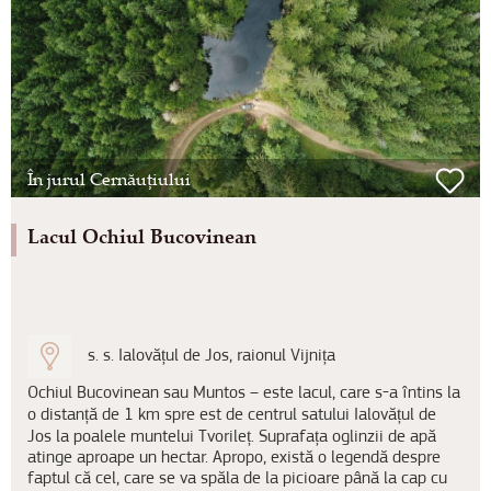
În jurul Cernăuțiului
Lacul Ochiul Bucovinean
s. s. Ialovățul de Jos, raionul Vijnița
Ochiul Bucovinean sau Muntos – este lacul, care s-a întins la
o distanță de 1 km spre est de centrul satului Ialovățul de
Jos la poalele muntelui Tvorileț. Suprafața oglinzii de apă
atinge aproape un hectar. Apropo, există o legendă despre
faptul că cel, care se va spăla de la picioare până la cap cu