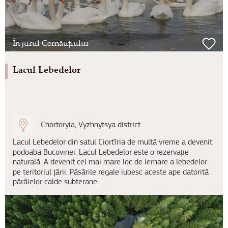
În jurul Cernăuțiului
Lacul Lebedelor
Chortoryia, Vyzhnytsya district
Lacul Lebedelor din satul Ciortîria de multă vreme a devenit
podoaba Bucovinei. Lacul Lebedelor este o rezervație
naturală. A devenit cel mai mare loc de iernare a lebedelor
pe teritoriul țării. Păsările regale iubesc aceste ape datorită
pârâielor calde subterane.