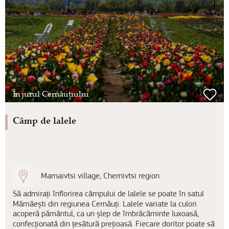
În jurul Cernăuțiului
Câmp de lalele
Mamaivtsi village, Chernivtsi region
Să admirați înflorirea câmpului de lalele se poate în satul
Mămăești din regiunea Cernăuți. Lalele variate la culori
acoperă pământul, ca un șlep de îmbrăcăminte luxoasă,
confecționată din țesătură prețioasă. Fiecare doritor poate să