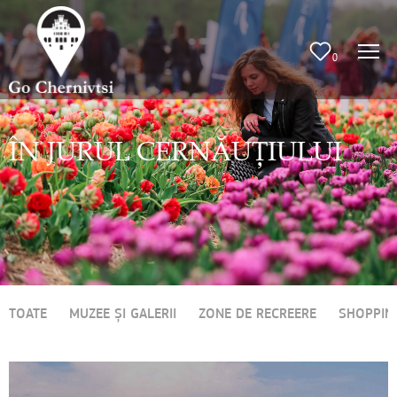
0
ÎN JURUL CERNĂUȚIULUI
TOATE
MUZEE ȘI GALERII
ZONE DE RECREERE
SHOPPIN