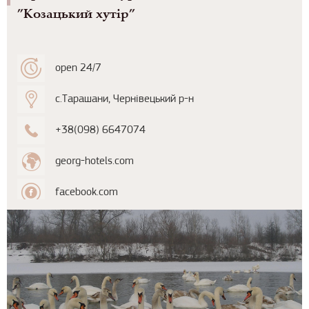
”Козацький хутір”
open 24/7
с.Тарашани, Чернівецький р-н
+38(098) 6647074
georg-hotels.com
facebook.com