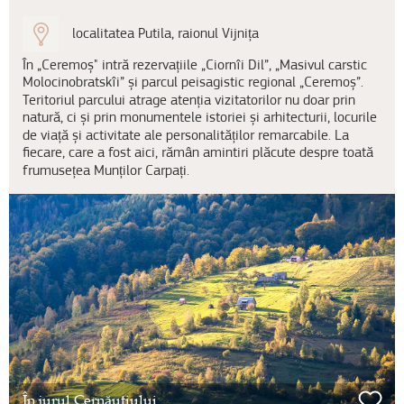
localitatea Putila, raionul Vijnița
În „Ceremoș" intră rezervațiile „Ciornîi Dil”, „Masivul carstic
Molocinobratskîi” și parcul peisagistic regional „Ceremoș”.
Teritoriul parcului atrage atenția vizitatorilor nu doar prin
natură, ci și prin monumentele istoriei și arhitecturii, locurile
de viață și activitate ale personalităților remarcabile. La
fiecare, care a fost aici, rămân amintiri plăcute despre toată
frumusețea Munților Carpați.
În jurul Cernăuțiului