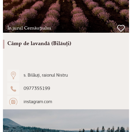
În jurul Cernăuțiului
Câmp de lavandă (Bilăuți)
s. Bilăuți, raionul Nistru
0977355199
instagram.com