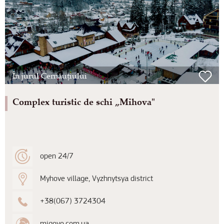
În jurul Cernăuțiului
Complex turistic de schi „Mihova"
open 24/7
Myhove village, Vyzhnytsya district
+38(067) 3724304