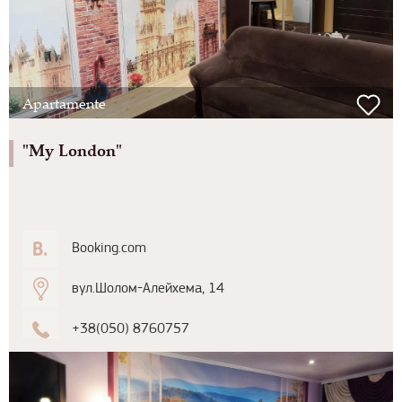
Apartamente
"My London"
Booking.com
вул.Шолом-Алейхема, 14
+38(050) 8760757