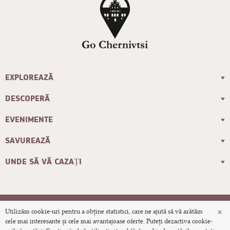
EXPLOREAZĂ
DESCOPERĂ
EVENIMENTE
SAVUREAZĂ
UNDE SĂ VĂ CAZAȚI
×
Utilizăm cookie-uri pentru a obține statistici, care ne ajută să vă arătăm
© 2026 Site-ul turistic oficial al orașului
cele mai interesante și cele mai avantajoase oferte. Puteți dezactiva cookie-