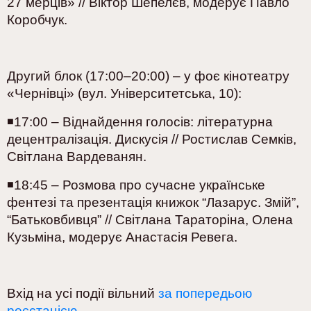
27 мерців» // Віктор Шепелєв, модерує Павло
Коробчук.
Другий блок (17:00–20:00) – у фоє кінотеатру
«Чернівці» (вул. Університетська, 10):
◾️17:00 – Віднайдення голосів: літературна
децентралізація. Дискусія
// Ростислав Семків,
Світлана Вардеванян.
◾️18:45 – Розмова про сучасне українське
фентезі та презентація книжок “Лазарус. Змій”,
“Батьковбивця” // Світлана Тараторіна, Олена
Кузьміна, модерує Анастасія Ревега.
Вхід на усі події вільний
за попередьою
реєстацією