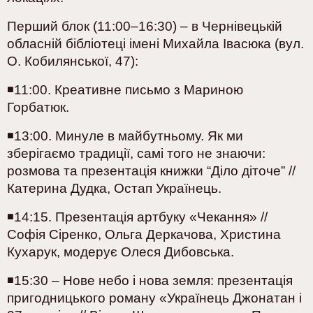
Перший блок (11:00–16:30) – в Чернівецькій
обласній бібліотеці імені Михайла Івасюка (вул.
О. Кобилянської, 47):
◾️11:00. Креативне письмо з Мариною
Горбатюк.
◾️13:00. Минуле в майбутньому. Як ми
зберігаємо традиції, самі того не знаючи:
розмова та презентація книжки “Діло діточе” //
Катерина Дудка, Остап Українець.
◾️14:15. Презентація артбуку «Чекання» //
Софія Сіренко, Ольга Деркачова, Христина
Кухарук, модерує Олеся Дибовська.
◾️15:30 – Нове небо і нова земля: презентація
пригодницького роману «Українець Джонатан і