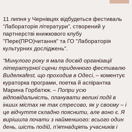
11 липня у Чернівцях відбудеться фестиваль
“Лабораторія літератури”, створений у
партнерстві книжкового клубу
"Пере(ПРО)читання" та ГО "Лабораторія
культурних досліджень".
“Минулого року я мала досвід організації
літературної сцени триденного фестивалю
Виделкаfest, що проходив в Одесі
, – коментує
кураторка програми, поетка й аспірантка
Марина Горбатюк. –
Попри усю
відповідальність, планувати великі події в
інших містах не так стресово, як у своєму – і
це відчуття складно пояснити, але воно є. Я
вирішила почати з найменшого: всього один
день, шість подій, пʼятнадцять учасників і