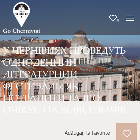
0
У ЧЕРНІВЦЯХ ПРОВЕДУТЬ
ОДНОДЕННИЙ
ЛІТЕРАТУРНИЙ
ФЕСТИВАЛЬ: ЯК
ПОТРАПИТИ ТА ЩО
ОЧІКУЄ НА ВІДВІДУВАЧІВ
Adăugați la favorite