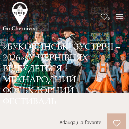
0
«БУКОВИНСЬКІ ЗУСТРІЧІ –
2026»: У ЧЕРНІВЦЯХ
ВІДБУДЕТЬСЯ
МІЖНАРОДНИЙ
ФОЛЬКЛОРНИЙ
ФЕСТИВАЛЬ
Adăugați la favorite