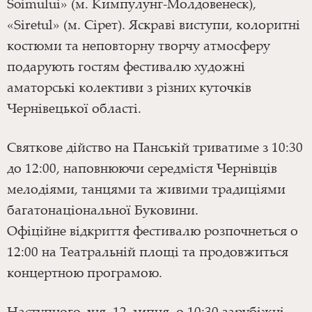
Soimului» (м. Кимпулунг-Молдовенеск),
«Siretul» (м. Сірет). Яскраві виступи, колоритні
костюми та неповторну творчу атмосферу
подарують гостям фестивалю художні
аматорські колективи з різних куточків
Чернівецької області.
Святкове дійство на Панській триватиме з 10:30
до 12:00, наповнюючи середмістя Чернівців
мелодіями, танцями та живими традиціями
багатонаціональної Буковини.
Офіційне відкриття фестивалю розпочнеться о
12:00 на Театральній площі та продовжиться
концертною програмою.
Наступного дня, 12 липня, о 10:30 зарубіжні