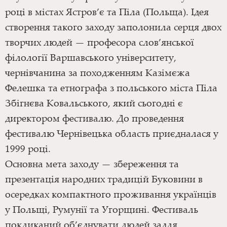
році в містах Ястров’є та Піла (Польща). Ідея
створення такого заходу заполонила серця двох
творчих людей — професора слов’янської
філології Варшавського університету,
чернівчанина за походженням Казімєжа
Фелешка та етнографа з польського міста Піла
Збігнєва Ковальського, який сьогодні є
директором фестивалю. До проведення
фестивалю Чернівецька область приєдналася у
1999 році.
Основна мета заходу — збереження та
презентація народних традицій Буковини в
осередках компактного проживання українців
у Польщі, Румунії та Угорщині. Фестиваль
покликаний об’єднувати людей задля