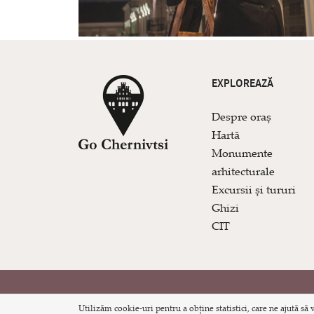
EXPLOREAZĂ
Despre oraș
Hartă
Monumente
arhitecturale
Excursii și tururi
Ghizi
CIT
© 2026 Site-ul turistic oficial al orașului Cernăuț
Utilizăm cookie-uri pentru a obține statistici, care ne ajută să 