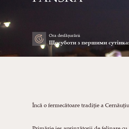
Ora desfășurării
Щосуботи з першими сутінками/E
Încă o fermecătoare tradiție a Cernăuțiu
Primărie ies aprinzătorii de felinare cu