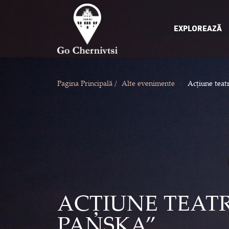
EXPLOREAZĂ
/
Pagina Principală /
Alte evenimente
Acțiune teat
ACȚIUNE TEATR
PANSKA”