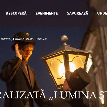
DESCOPERĂ
EVENIMENTE
SAVUREAZĂ
UNDE
ralizată „Lumina străzii Panska”
ALIZATĂ „LUMINA S