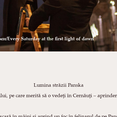
very Saturday at the first light of dawn
Lumina străzii Panska
lui, pe care merită să o vedeți în Cernăuți – aprindere
 scară în mâini și aprind un foc în felinarul de pe Pa