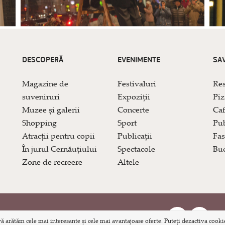
DESCOPERĂ
EVENIMENTE
SA
Magazine de
Festivaluri
Res
suveniruri
Expoziții
Piz
Muzee și galerii
Concerte
Caf
Shopping
Sport
Pub
Atracții pentru copii
Publicații
Fas
În jurul Cernăuțiului
Spectacole
Buc
Zone de recreere
Altele
i
vă arătăm cele mai interesante și cele mai avantajoase oferte. Puteți dezactiva cookie-