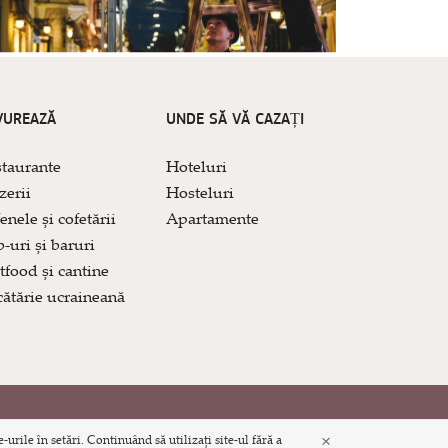
VUREAZĂ
UNDE SĂ VĂ CAZAȚI
taurante
Hoteluri
zerii
Hosteluri
enele și cofetării
Apartamente
-uri și baruri
tfood și cantine
ătărie ucraineană
×
urile în setări. Continuând să utilizați site-ul fără a