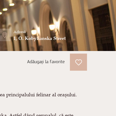
Adresă
1, O. Kobylianska Street
Adăugați la favorite
a principalului felinar al orașului.
nska. Astfel dând semnalul, că este