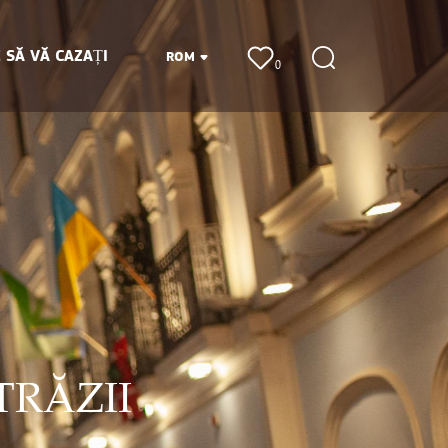
 SĂ VĂ CAZAȚI
ROM
0
TRĂZII