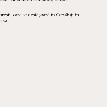
orești, care se desfășoară în Cernăuți în
nska.